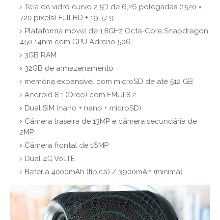
Tela de vidro curvo 2.5D de 6,26 polegadas (1520 ×
720 pixels) Full HD + 19: 5: 9
Plataforma móvel de 1.8GHz Octa-Core Snapdragon
450 14nm com GPU Adreno 506
3GB RAM
32GB de armazenamento
memória expansível com microSD de até 512 GB
Android 8.1 (Oreo) com EMUI 8.2
Dual SIM (nano + nano + microSD)
Câmera traseira de 13MP e câmera secundária de
2MP
Câmera frontal de 16MP
Dual 4G VoLTE
Bateria 4000mAh (típica) / 3900mAh (mínima)