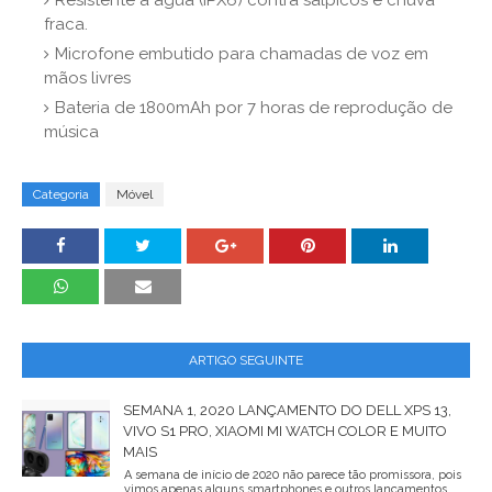
Resistente à água (IPX6) contra salpicos e chuva
fraca.
Microfone embutido para chamadas de voz em
mãos livres
Bateria de 1800mAh por 7 horas de reprodução de
música
Categoria
Móvel
ARTIGO SEGUINTE
SEMANA 1, 2020 LANÇAMENTO DO DELL XPS 13,
VIVO S1 PRO, XIAOMI MI WATCH COLOR E MUITO
MAIS
A semana de início de 2020 não parece tão promissora, pois
vimos apenas alguns smartphones e outros lançamentos