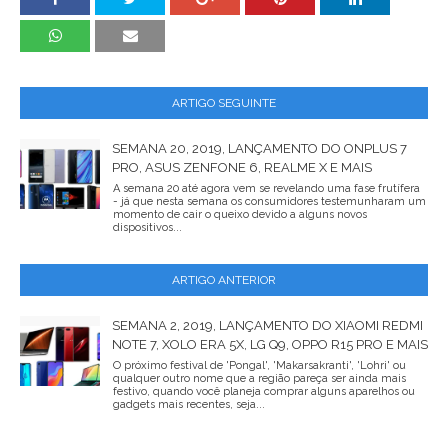
ARTIGO SEGUINTE
SEMANA 20, 2019, LANÇAMENTO DO ONPLUS 7
PRO, ASUS ZENFONE 6, REALME X E MAIS
A semana 20 até agora vem se revelando uma fase frutífera
- já que nesta semana os consumidores testemunharam um
momento de cair o queixo devido a alguns novos
dispositivos...
ARTIGO ANTERIOR
SEMANA 2, 2019, LANÇAMENTO DO XIAOMI REDMI
NOTE 7, XOLO ERA 5X, LG Q9, OPPO R15 PRO E MAIS
O próximo festival de 'Pongal', 'Makarsakranti', 'Lohri' ou
qualquer outro nome que a região pareça ser ainda mais
festivo, quando você planeja comprar alguns aparelhos ou
gadgets mais recentes, seja...