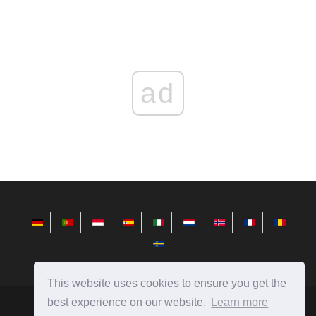
ad
This website uses cookies to ensure you get the
best experience on our website.
Learn more
pt.redditview.com
Ⓒ
2026