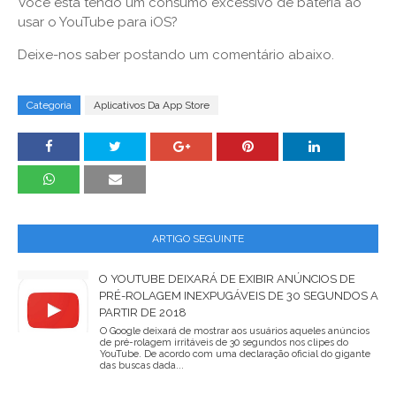
Você está tendo um consumo excessivo de bateria ao
usar o YouTube para iOS?
Deixe-nos saber postando um comentário abaixo.
Categoria
Aplicativos Da App Store
ARTIGO SEGUINTE
O YOUTUBE DEIXARÁ DE EXIBIR ANÚNCIOS DE
PRÉ-ROLAGEM INEXPUGÁVEIS ​​DE 30 SEGUNDOS A
PARTIR DE 2018
O Google deixará de mostrar aos usuários aqueles anúncios
de pré-rolagem irritáveis ​​de 30 segundos nos clipes do
YouTube. De acordo com uma declaração oficial do gigante
das buscas dada...