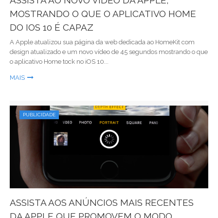
ASSISTA AO NOVO VÍDEO DA APPLE,
MOSTRANDO O QUE O APLICATIVO HOME
DO IOS 10 É CAPAZ
A Apple atualizou sua página da web dedicada ao HomeKit com
design atualizado e um novo vídeo de 45 segundos mostrando o que
o aplicativo Home tock no iOS 10...
MAIS
PUBLICIDADE
ASSISTA AOS ANÚNCIOS MAIS RECENTES
DA APPLE QUE PROMOVEM O MODO